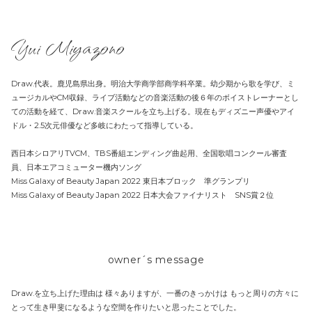
Yui Miyazono
Draw.代表。鹿児島県出身。明治大学商学部商学科卒業。幼少期から歌を学び、ミ
ュージカルやCM収録、ライブ活動などの音楽活動の後６年のボイストレーナーとし
ての活動を経て、Draw.音楽スクールを立ち上げる。現在もディズニー声優やアイ
ドル・2.5次元俳優など多岐にわたって指導している。
西日本シロアリTVCM、TBS番組エンディング曲起用、全国歌唱コンクール審査
員、日本エアコミューター機内ソング
Miss Galaxy of Beauty Japan 2022 東日本ブロック 準グランプリ
Miss Galaxy of Beauty Japan 2022 日本大会ファイナリスト SNS賞２位
owner´s message
Draw.を立ち上げた理由は 様々ありますが、一番のきっかけは もっと周りの方々に
とって生き甲斐になるような空間を作りたいと思ったことでした。