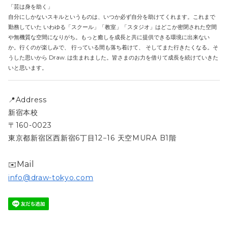
「芸は身を助く」
自分にしかないスキルというものは、いつか必ず自分を助けてくれます。これまで
勤務していた いわゆる「スクール」「教室」「スタジオ」はどこか密閉された空間
や無機質な空間になりがち。もっと癒しを成長と共に提供できる環境に出来ない
か。行くのが楽しみで、 行っている間も落ち着けて、 そしてまた行きたくなる。そ
うした思いから Draw. は生まれました。皆さまのお力を借りて成長を続けていきた
いと思います。
📍Address
新宿本校
〒160-0023
東京都新宿区西新宿6丁目12−16 天空MURA B1階
Mail
✉️
info@draw-tokyo.com