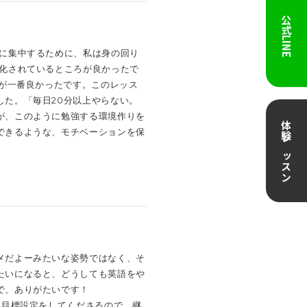
公式LINE
習に集中するために、私は身の回り
系化されているところが良かったで
のが一番良かったです。このレッス
した。「毎日20分以上やらない。
が、このように勉強する環境作りを
体験レッスン
できるような、モチベーションを保
メだよーみたいな姿勢ではなく、そ
たいになると、どうしても英語をや
で、ありがたいです！
な目標設定をしてくださるので、継