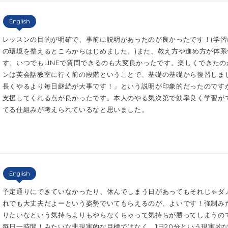
English
レッスンの目的が明確で、事前に説明があったのが良かったです！(学
の環境を整えるところからはじめました。)また、教え方や進め方が体
す。いつでもLINEで質問できるのも大変良かったです。楽しくできた
ンは英会話教室に行く前の段階ということで、基礎の基礎から復習しま
長くやるより毎日継続が大事です！」という説明が印象的だったのです
支援してくれる点が良かったです。本人のやる気次第で効率良く学習が
てる仕組みが考えられているなと思いました。
English
予定通りにできていなかったり、休んでしまう日があってもそれじゃダ
れでも大丈夫だよーという姿勢でいてもらえるのが、よいです！強制み
りたいなという気持ちよりもやらなくちゃって気持ちが勝ってしまうの
毎日一時間！みたいな非現実的な目標ではなく、1日20分という現実的