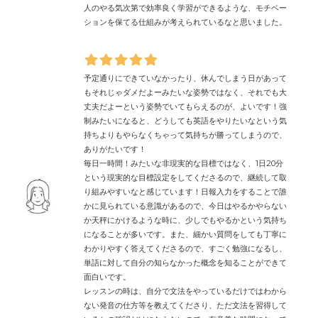
人のやる気次第で効率良く学習ができるような、モチベー
ションを保てる仕組みが考えられているなと思いました。
予定通りにできていなかったり、休んでしまう日があって
もそれじゃダメだよーみたいな姿勢ではなく、それでも大
丈夫だよーという姿勢でいてもらえるのが、よいです！強
制みたいになると、どうしても英語をやりたいなという気
持ちよりもやらなくちゃって気持ちが勝ってしまうので、
ありがたいです！
毎日一時間！みたいな非現実的な目標ではなく、1日20分
という現実的な目標設定をしてくださるので、継続して取
り組みやすいなと感じています！日報入力をすることで誰
かに見られている意識があるので、今日はやるかやらない
か天秤にかけるような時に、少しでもやるかという気持ち
になることが多いです。また、細かい質問をしても丁寧に
わかりやすく答えてくださるので、すごく勉強になるし、
単語に対して自分の知らなかった概念を知ることができて
面白いです。
レッスンの時は、自分で文法をやっているだけではわから
ない発音の仕方等を教えてくださり、ただ文法を習得して