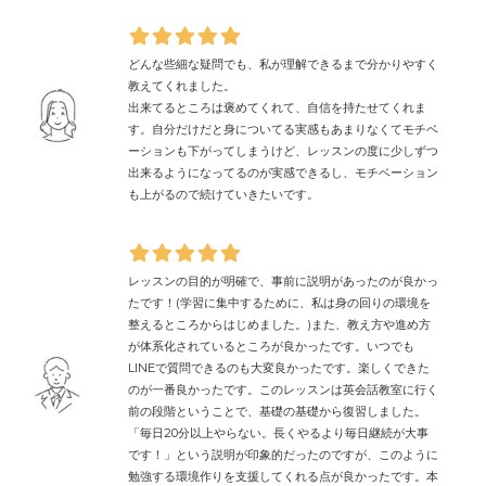
どんな些細な疑問でも、私が理解できるまで分かりやすく
教えてくれました。
出来てるところは褒めてくれて、自信を持たせてくれま
す。自分だけだと身についてる実感もあまりなくてモチベ
ーションも下がってしまうけど、レッスンの度に少しずつ
出来るようになってるのが実感できるし、モチベーション
も上がるので続けていきたいです。
レッスンの目的が明確で、事前に説明があったのが良かっ
たです！(学習に集中するために、私は身の回りの環境を
整えるところからはじめました。)また、教え方や進め方
が体系化されているところが良かったです。いつでも
LINEで質問できるのも大変良かったです。楽しくできた
のが一番良かったです。このレッスンは英会話教室に行く
前の段階ということで、基礎の基礎から復習しました。
「毎日20分以上やらない。長くやるより毎日継続が大事
です！」という説明が印象的だったのですが、このように
勉強する環境作りを支援してくれる点が良かったです。本