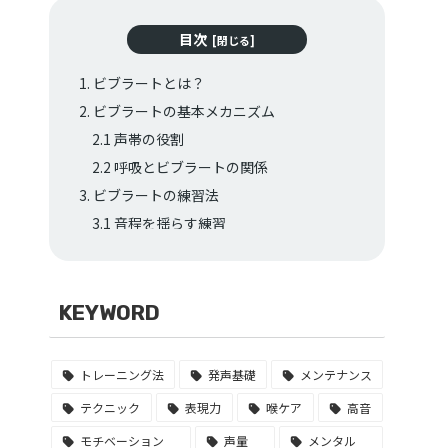
目次
1. ビブラートとは？
2. ビブラートの基本メカニズム
2.1 声帯の役割
2.2 呼吸とビブラートの関係
3. ビブラートの練習法
3.1 音程を揺らす練習
3.2 声帯の柔軟性を高めるトレーニング
3.3 呼吸と連動したビブラートの練習
4. ビブラートを音楽に活かすための応用
KEYWORD
法
4.1 曲に合わせたビブラートの使い分け
トレーニング法
発声基礎
メンテナンス
4.2 ビブラートとエモーションの融合
テクニック
表現力
喉ケア
高音
まとめ
モチベーション
声量
メンタル