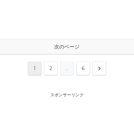
次のページ
次
1
2
…
6
へ
スポンサーリンク