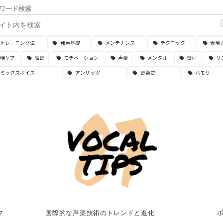
ワード検索
トレーニング法
発声基礎
メンテナンス
テクニック
表現
喉ケア
高音
モチベーション
声量
メンタル
音程
リ
ミックスボイス
アンザッツ
音楽史
ハモリ
マ
国際的な声楽技術のトレンドと進化