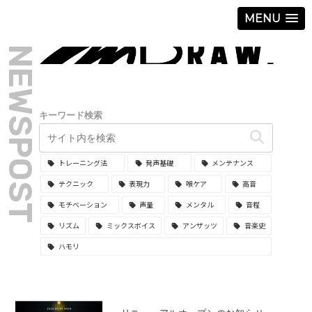
MENU
NEWSPOST
キーワード検索
トレーニング法
発声基礎
メンテナンス
テクニック
表現力
喉ケア
高音
モチベーション
声量
メンタル
音程
リズム
ミックスボイス
アンザッツ
音楽史
ハモリ