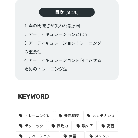
目次
1. 声の明瞭さが失われる原因
2. アーティキュレーションとは？
3. アーティキュレーショントレーニング
の重要性
4. アーティキュレーションを向上させる
ためのトレーニング法
4.1 母音と子音の強化
4.2 リップロールとタントリル
4.3 練習フレーズの繰り返し
KEYWORD
5. 発音の明瞭さを高めるための補助エク
ササイズ
トレーニング法
発声基礎
メンテナンス
5.1 横隔膜トレーニング
テクニック
表現力
喉ケア
高音
5.2 発声練習
モチベーション
声量
メンタル
まとめ